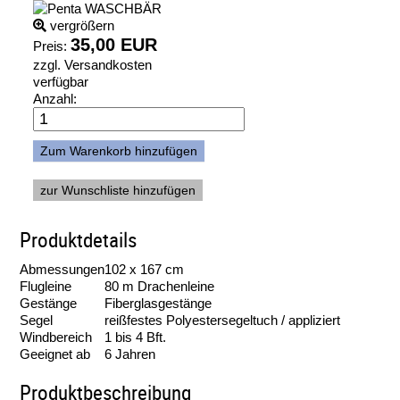
vergrößern
35,00 EUR
Preis:
zzgl.
Versandkosten
verfügbar
Anzahl:
Produktdetails
Abmessungen
102 x 167 cm
Flugleine
80 m Drachenleine
Gestänge
Fiberglasgestänge
Segel
reißfestes Polyestersegeltuch / appliziert
Windbereich
1 bis 4 Bft.
Geeignet ab
6 Jahren
Produktbeschreibung